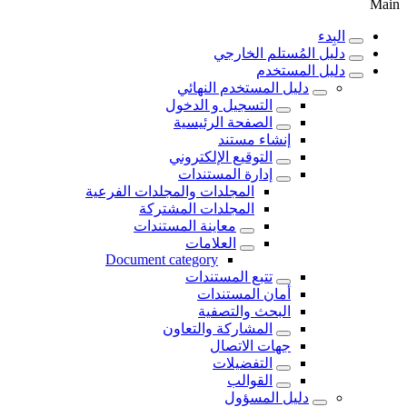
Main
البِدء
دليل المُستلم الخارجي
دليل المستخدم
دليل المستخدم النهائي
التسجيل و الدخول
الصفحة الرئيسية
إنشاء مستند
التوقيع الإلكتروني
إدارة المستندات
المجلدات والمجلدات الفرعية
المجلدات المشتركة
معاينة المستندات
العلامات
Document category
تتبع المستندات
أمان المستندات
البحث والتصفية
المشاركة والتعاون
جهات الاتصال
التفضيلات
القوالب
دليل المسؤول