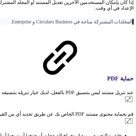
إذا كان بإمكان المستخدمين الآخرين تعديل المستند أو المجلد المشترك 
الإعداد في أي وقت.
المجلدات المشتركة متاحة في Circularo Business و Enterprise.
حماية PDF
عند تنزيل مستند ليس بتنسيق PDF بالفعل، لديك خيار تنزيله بتنسيقه الأصلي أو كملف PDF مع قيود.
قم بحماية محتوى مستند PDF الخاص بك عن طريق تحديد أي من القيود أدناه.
in
تقييد التجميع - يمنع استخراج الصفحات أو حذفها أو نسخها أو استبد