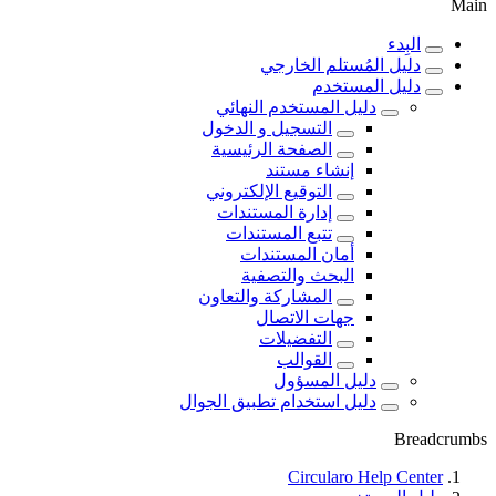
Main
البِدء
دليل المُستلم الخارجي
دليل المستخدم
دليل المستخدم النهائي
التسجيل و الدخول
الصفحة الرئيسية
إنشاء مستند
التوقيع الإلكتروني
إدارة المستندات
تتبع المستندات
أمان المستندات
البحث والتصفية
المشاركة والتعاون
جهات الاتصال
التفضيلات
القوالب
دليل المسؤول
دليل استخدام تطبيق الجوال
Breadcrumbs
Circularo Help Center