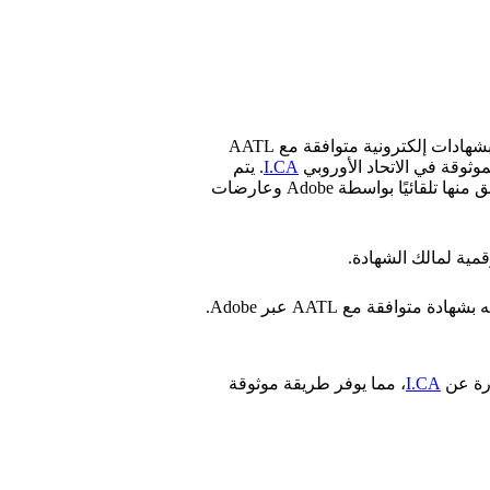
جميع المستندات التي تم توقيعها أو ختمها رقميًا في Circularo محمية بشهادات إلكترونية متوافقة مع AATL
I.CA
. يتم
التعرف على شهادات قائمة الثقة المعتمدة من Adobe (AATL) والتحقق منها تلقائيًا بواسطة Adobe وعارضات
فقة مع AATL عبر Adobe.
درة عن
I.CA
، مما يوفر طريقة موثوقة