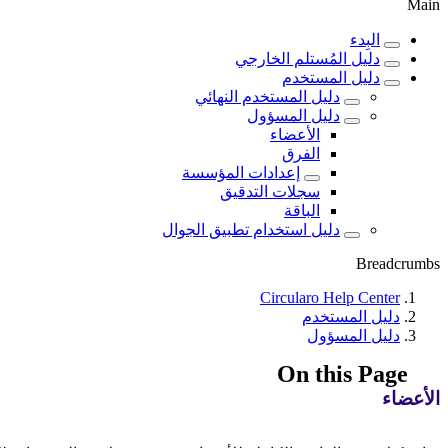
Main
البِدء
دليل المُستلم الخارجي
دليل المستخدم
دليل المستخدم النهائي
دليل المسؤول
الأعضاء
الفرق
إعدادات المؤسسة
سجلات التدقيق
الباقة
دليل استخدام تطبيق الجوال
Breadcrumbs
Circularo Help Center
دليل المستخدم
دليل المسؤول
On this Page
الأعضاء