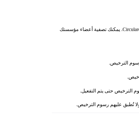
تشير حالة الحساب إلى ما يمكن وما لا يمكن لكل عضو القيام به في Circularo. يمكنك تصفية أعضاء مؤسستك
وم الترخيص حتى يتم التفعيل.